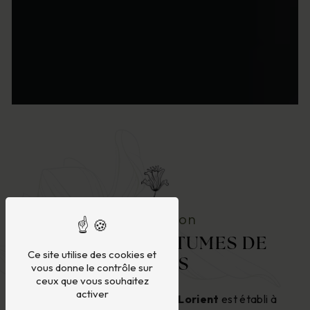
à la réunion
ROBES ET COSTUMES DE
Ce site utilise des cookies et
MARIÉS
vous donne le contrôle sur
ceux que vous souhaitez
activer
Le magasin
Les Mariées de Lorient
est établi à