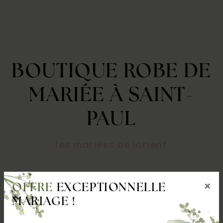
BOUTIQUE ROBE DE
MARIÉE À SAINT-
PAUL
les mariées de lorient
×
OFFRE
EXCEPTIONNELLE
MARIAGE !