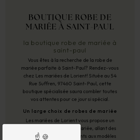
BOUTIQUE ROBE DE
MARIÉE À SAINT-PAUL
la boutique robe de mariée à
saint-paul
Vous êtes à la recherche de la robe de
mariée parfaite à Saint-Paul? Rendez-vous
chez Les mariées de Lorient! Située au 54
Rue Suffren, 97460 Saint-Paul, cette
boutique spécialisée saura combler toutes
vos attentes pour ce jour si spécial.
Un large choix de robes de mariée
Les mariées de Lorient vous propose un
large choix de robes de mariée, allant des
styles classiques et élégants aux modèles